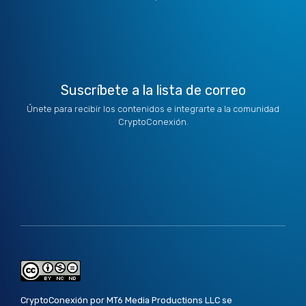
t
i
r
o
e
e
n
a
k
r
m
Suscríbete a la lista de correo
Únete para recibir los contenidos e integrarte a la comunidad
CryptoConexión.
CryptoConexión por MT6 Media Productions LLC se