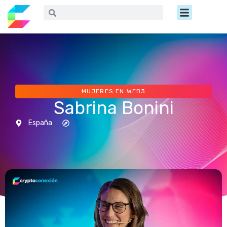
Ir
Menú
Buscar
Buscar
al
contenido
MUJERES EN WEB3
Sabrina Bonini
España