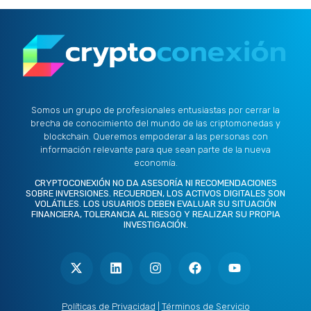
Somos un grupo de profesionales entusiastas por cerrar la
brecha de conocimiento del mundo de las criptomonedas y
blockchain. Queremos empoderar a las personas con
información relevante para que sean parte de la nueva
economía.
CRYPTOCONEXIÓN NO DA ASESORÍA NI RECOMENDACIONES
SOBRE INVERSIONES. RECUERDEN, LOS ACTIVOS DIGITALES SON
VOLÁTILES. LOS USUARIOS DEBEN EVALUAR SU SITUACIÓN
FINANCIERA, TOLERANCIA AL RIESGO Y REALIZAR SU PROPIA
INVESTIGACIÓN.
X
L
I
F
Y
-
i
n
a
o
t
n
s
c
u
w
k
t
e
t
i
e
a
b
u
t
d
g
o
b
Políticas de Privacidad
|
Términos de Servicio