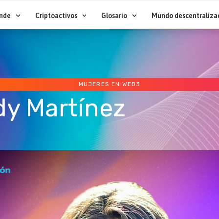
nde
Criptoactivos
Glosario
Mundo descentraliza
MUJERES EN WEB3
y Martínez