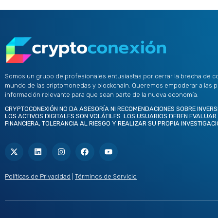
Somos un grupo de profesionales entusiastas por cerrar la brecha de c
mundo de las criptomonedas y blockchain. Queremos empoderar a las 
información relevante para que sean parte de la nueva economía.
CRYPTOCONEXIÓN NO DA ASESORÍA NI RECOMENDACIONES SOBRE INVERS
LOS ACTIVOS DIGITALES SON VOLÁTILES. LOS USUARIOS DEBEN EVALUAR
FINANCIERA, TOLERANCIA AL RIESGO Y REALIZAR SU PROPIA INVESTIGACI
X
L
I
F
Y
-
i
n
a
o
t
n
s
c
u
w
k
t
e
t
i
e
a
b
u
t
d
g
o
b
Políticas de Privacidad
|
Términos de Servicio
t
i
r
o
e
e
n
a
k
r
m