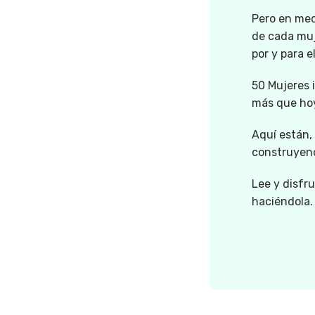
Pero en medi
de cada muj
por y para e
50 Mujeres i
más que hoy
Aquí están,
construyen
Lee y disfr
haciéndola.