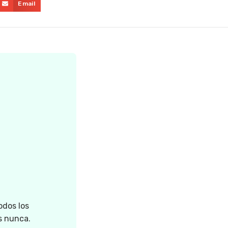
Email
odos los
s nunca.