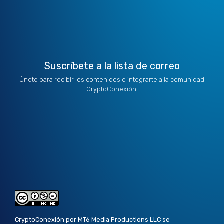
t
i
r
o
e
e
n
a
k
r
m
Suscríbete a la lista de correo
Únete para recibir los contenidos e integrarte a la comunidad
CryptoConexión.
CryptoConexión por MT6 Media Productions LLC se