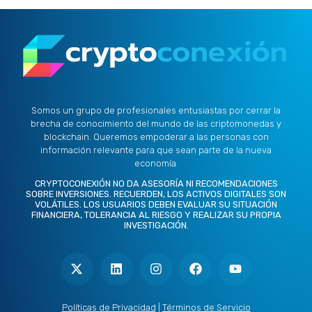
Somos un grupo de profesionales entusiastas por cerrar la
brecha de conocimiento del mundo de las criptomonedas y
blockchain. Queremos empoderar a las personas con
información relevante para que sean parte de la nueva
economía.
CRYPTOCONEXIÓN NO DA ASESORÍA NI RECOMENDACIONES
SOBRE INVERSIONES. RECUERDEN, LOS ACTIVOS DIGITALES SON
VOLÁTILES. LOS USUARIOS DEBEN EVALUAR SU SITUACIÓN
FINANCIERA, TOLERANCIA AL RIESGO Y REALIZAR SU PROPIA
INVESTIGACIÓN.
X
L
I
F
Y
-
i
n
a
o
t
n
s
c
u
w
k
t
e
t
i
e
a
b
u
t
d
g
o
b
Políticas de Privacidad
|
Términos de Servicio