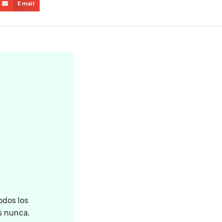
Email
odos los
s nunca.