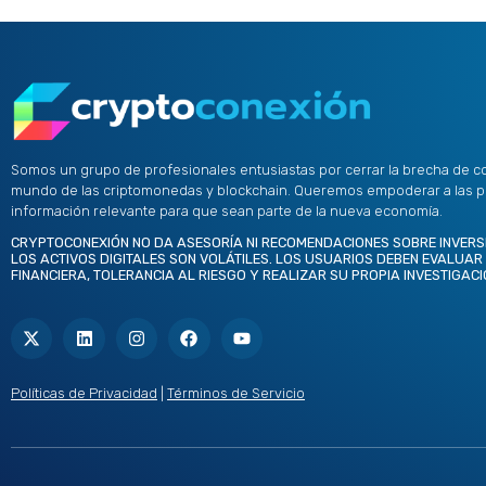
Somos un grupo de profesionales entusiastas por cerrar la brecha de c
mundo de las criptomonedas y blockchain. Queremos empoderar a las 
información relevante para que sean parte de la nueva economía.
CRYPTOCONEXIÓN NO DA ASESORÍA NI RECOMENDACIONES SOBRE INVERS
LOS ACTIVOS DIGITALES SON VOLÁTILES. LOS USUARIOS DEBEN EVALUAR
FINANCIERA, TOLERANCIA AL RIESGO Y REALIZAR SU PROPIA INVESTIGACI
X
L
I
F
Y
-
i
n
a
o
t
n
s
c
u
w
k
t
e
t
i
e
a
b
u
t
d
g
o
b
Políticas de Privacidad
|
Términos de Servicio
t
i
r
o
e
e
n
a
k
r
m