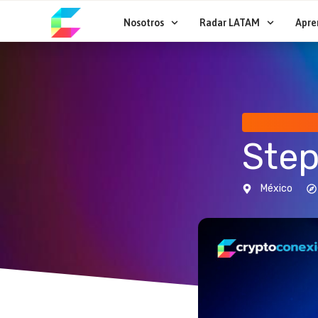
Ir
al
Nosotros
Radar LATAM
Apre
contenido
Step
México