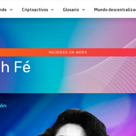
nde
Criptoactivos
Glosario
Mundo descentraliza
MUJERES EN WEB3
h Fé