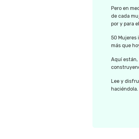
Pero en medi
de cada muj
por y para e
50 Mujeres i
más que hoy
Aquí están,
construyen
Lee y disfr
haciéndola.