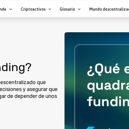
nde
Criptoactivos
Glosario
Mundo descentraliza
nding?
descentralizado que
decisiones y asegurar que
gar de depender de unos