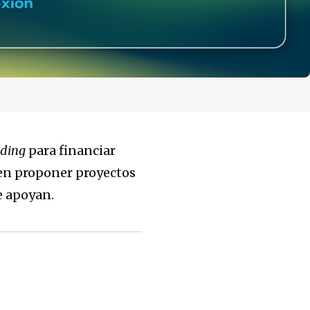
nding
para financiar
den proponer proyectos
e apoyan.