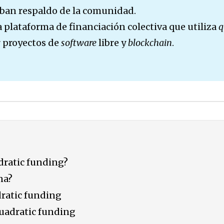
iban respaldo de la comunidad.
 plataforma de financiación colectiva que utiliza
q
r proyectos de
software
libre y
blockchain
.
dratic funding?
na?
dratic funding
quadratic funding