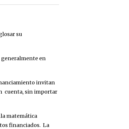
glosar su
os generalmente en
inanciamiento invitan
n cuenta, sin importar
mula matemática
ctos financiados. La