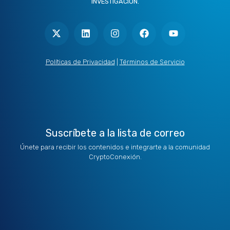
INVESTIGACIÓN.
X
L
I
F
Y
-
i
n
a
o
t
n
s
c
u
w
k
t
e
t
i
e
a
b
u
t
d
g
o
b
Políticas de Privacidad
|
Términos de Servicio
t
i
r
o
e
e
n
a
k
r
m
Suscríbete a la lista de correo
Únete para recibir los contenidos e integrarte a la comunidad
CryptoConexión.