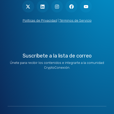
-
i
n
a
o
t
n
s
c
u
w
k
t
e
t
i
e
a
b
u
t
d
g
o
b
Políticas de Privacidad
|
Términos de Servicio
t
i
r
o
e
e
n
a
k
r
m
Suscríbete a la lista de correo
Únete para recibir los contenidos e integrarte a la comunidad
CryptoConexión.