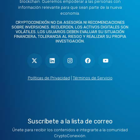
blockchain. Queremos empoderar a las personas con
información relevante para que sean parte de la nueva
economía.
CRYPTOCONEXIÓN NO DA ASESORÍA NI RECOMENDACIONES
SOBRE INVERSIONES. RECUERDEN, LOS ACTIVOS DIGITALES SON
VOLÁTILES. LOS USUARIOS DEBEN EVALUAR SU SITUACIÓN
FINANCIERA, TOLERANCIA AL RIESGO Y REALIZAR SU PROPIA
INVESTIGACIÓN.
X
L
I
F
Y
-
i
n
a
o
t
n
s
c
u
w
k
t
e
t
i
e
a
b
u
t
d
g
o
b
Políticas de Privacidad
|
Términos de Servicio
t
i
r
o
e
e
n
a
k
r
m
Suscríbete a la lista de correo
Únete para recibir los contenidos e integrarte a la comunidad
CryptoConexión.