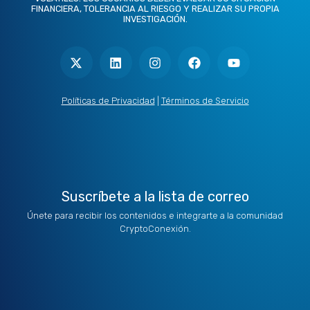
FINANCIERA, TOLERANCIA AL RIESGO Y REALIZAR SU PROPIA
INVESTIGACIÓN.
X
L
I
F
Y
-
i
n
a
o
t
n
s
c
u
w
k
t
e
t
i
e
a
b
u
t
d
g
o
b
Políticas de Privacidad
|
Términos de Servicio
t
i
r
o
e
e
n
a
k
r
m
Suscríbete a la lista de correo
Únete para recibir los contenidos e integrarte a la comunidad
CryptoConexión.