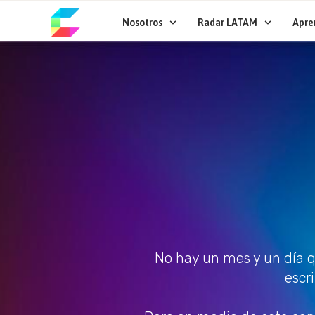
Ir
al
Nosotros
Radar LATAM
Apre
contenido
No hay un mes y un día q
escr