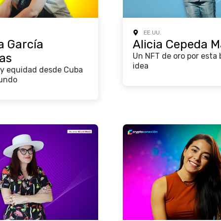
EE.UU.
a García
Alicia Cepeda M
as
Un NFT de oro por esta b
idea
 y equidad desde Cuba
mundo