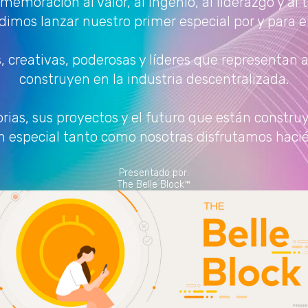
emoración al valor, al ingenio, al liderazgo y al 
dimos lanzar nuestro primer especial por y para el
, creativas, poderosas y líderes que representan 
construyen en la industria descentralizada.
rias, sus proyectos y el futuro que están constru
n especial tanto como nosotras disfrutamos haci
Presentado por:
The Belle Block™