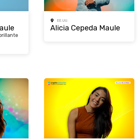
EE.UU.
aule
Alicia Cepeda Maule
rillante