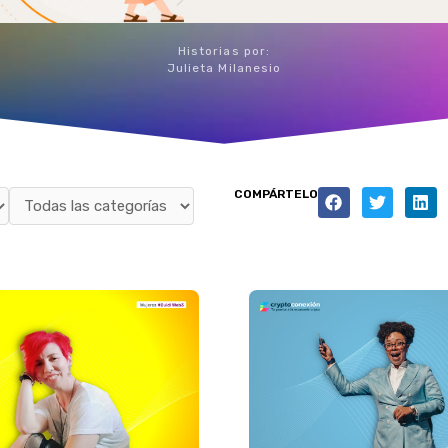
Historias por:
Julieta Milanesio
COMPÁRTELO