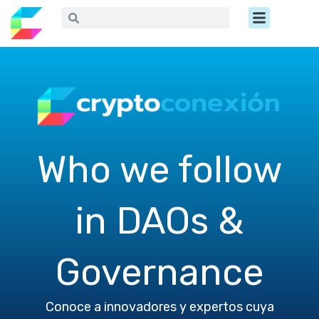
Ir
Menú
Buscar
Buscar
al
contenido
Who we follow
in DAOs &
Governance
Conoce a innovadores y expertos cuya