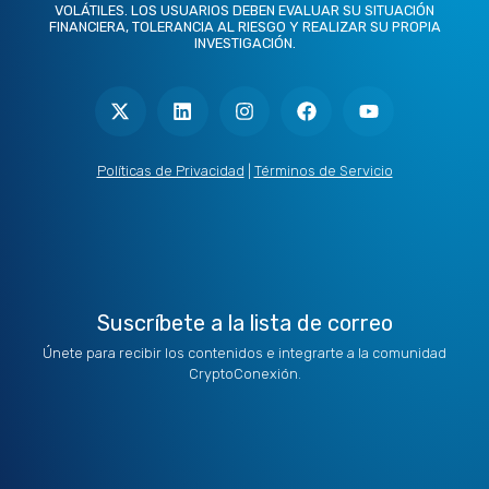
VOLÁTILES. LOS USUARIOS DEBEN EVALUAR SU SITUACIÓN
FINANCIERA, TOLERANCIA AL RIESGO Y REALIZAR SU PROPIA
INVESTIGACIÓN.
X
L
I
F
Y
-
i
n
a
o
t
n
s
c
u
w
k
t
e
t
i
e
a
b
u
t
d
g
o
b
Políticas de Privacidad
|
Términos de Servicio
t
i
r
o
e
e
n
a
k
r
m
Suscríbete a la lista de correo
Únete para recibir los contenidos e integrarte a la comunidad
CryptoConexión.