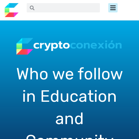
Ir
Menú
Buscar
Buscar
al
contenido
Who we follow
in Education
and