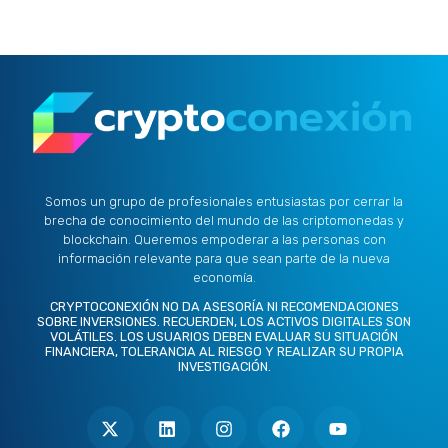
Somos un grupo de profesionales entusiastas por cerrar la
brecha de conocimiento del mundo de las criptomonedas y
blockchain. Queremos empoderar a las personas con
información relevante para que sean parte de la nueva
economía.
CRYPTOCONEXIÓN NO DA ASESORÍA NI RECOMENDACIONES
SOBRE INVERSIONES. RECUERDEN, LOS ACTIVOS DIGITALES SON
VOLÁTILES. LOS USUARIOS DEBEN EVALUAR SU SITUACIÓN
FINANCIERA, TOLERANCIA AL RIESGO Y REALIZAR SU PROPIA
INVESTIGACIÓN.
X
L
I
F
Y
-
i
n
a
o
t
n
s
c
u
w
k
t
e
t