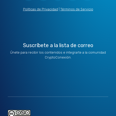
i
e
a
b
u
t
d
g
o
b
Políticas de Privacidad
|
Términos de Servicio
t
i
r
o
e
e
n
a
k
r
m
Suscríbete a la lista de correo
Únete para recibir los contenidos e integrarte a la comunidad
CryptoConexión.