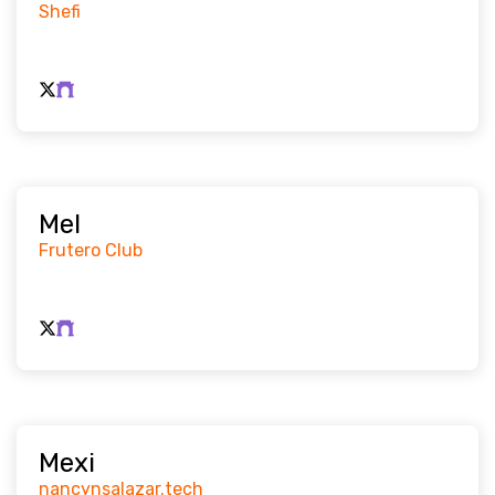
Shefi
Mel
Frutero Club
Mexi
nancynsalazar.tech