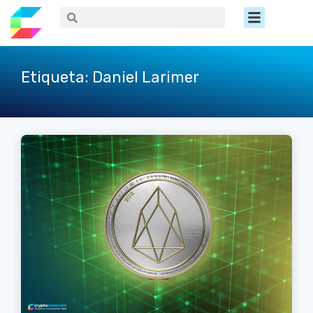
Ir
Menú
Buscar
Buscar
al
contenido
Etiqueta: Daniel Larimer