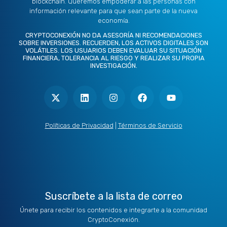
blockchain. Queremos empoderar a las personas con
información relevante para que sean parte de la nueva
economía.
CRYPTOCONEXIÓN NO DA ASESORÍA NI RECOMENDACIONES
SOBRE INVERSIONES. RECUERDEN, LOS ACTIVOS DIGITALES SON
VOLÁTILES. LOS USUARIOS DEBEN EVALUAR SU SITUACIÓN
FINANCIERA, TOLERANCIA AL RIESGO Y REALIZAR SU PROPIA
INVESTIGACIÓN.
X
L
I
F
Y
-
i
n
a
o
t
n
s
c
u
w
k
t
e
t
i
e
a
b
u
t
d
g
o
b
Políticas de Privacidad
|
Términos de Servicio
t
i
r
o
e
e
n
a
k
r
m
Suscríbete a la lista de correo
Únete para recibir los contenidos e integrarte a la comunidad
CryptoConexión.