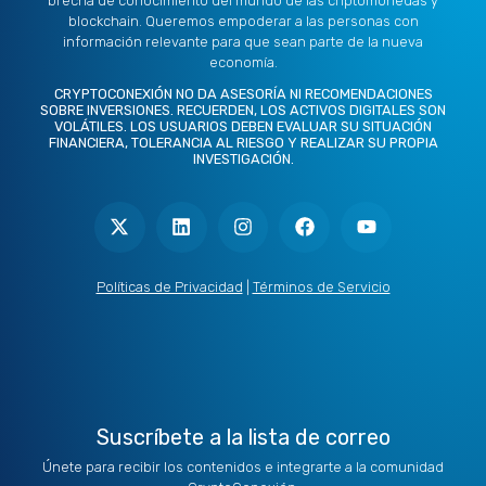
brecha de conocimiento del mundo de las criptomonedas y
blockchain. Queremos empoderar a las personas con
información relevante para que sean parte de la nueva
economía.
CRYPTOCONEXIÓN NO DA ASESORÍA NI RECOMENDACIONES
SOBRE INVERSIONES. RECUERDEN, LOS ACTIVOS DIGITALES SON
VOLÁTILES. LOS USUARIOS DEBEN EVALUAR SU SITUACIÓN
FINANCIERA, TOLERANCIA AL RIESGO Y REALIZAR SU PROPIA
INVESTIGACIÓN.
X
L
I
F
Y
-
i
n
a
o
t
n
s
c
u
w
k
t
e
t
i
e
a
b
u
t
d
g
o
b
Políticas de Privacidad
|
Términos de Servicio
t
i
r
o
e
e
n
a
k
r
m
Suscríbete a la lista de correo
Únete para recibir los contenidos e integrarte a la comunidad