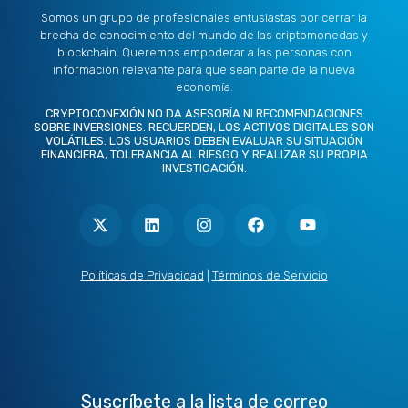
Somos un grupo de profesionales entusiastas por cerrar la
brecha de conocimiento del mundo de las criptomonedas y
blockchain. Queremos empoderar a las personas con
información relevante para que sean parte de la nueva
economía.
CRYPTOCONEXIÓN NO DA ASESORÍA NI RECOMENDACIONES
SOBRE INVERSIONES. RECUERDEN, LOS ACTIVOS DIGITALES SON
VOLÁTILES. LOS USUARIOS DEBEN EVALUAR SU SITUACIÓN
FINANCIERA, TOLERANCIA AL RIESGO Y REALIZAR SU PROPIA
INVESTIGACIÓN.
X
L
I
F
Y
-
i
n
a
o
t
n
s
c
u
w
k
t
e
t
i
e
a
b
u
t
d
g
o
b
Políticas de Privacidad
|
Términos de Servicio
t
i
r
o
e
e
n
a
k
r
m
Suscríbete a la lista de correo