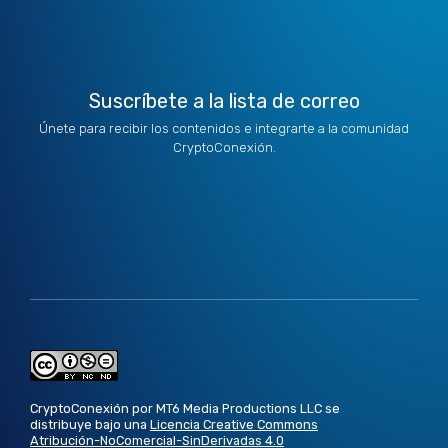
r
m
Suscríbete a la lista de correo
Únete para recibir los contenidos e integrarte a la comunidad
CryptoConexión.
CryptoConexión por MT6 Media Productions LLC se
distribuye bajo una
Licencia Creative Commons
Atribución-NoComercial-SinDerivadas 4.0