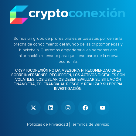
Somos un grupo de profesionales entusiastas por cerrar la
brecha de conocimiento del mundo de las criptomonedas y
blockchain. Queremos empoderar a las personas con
información relevante para que sean parte de la nueva
economía.
CRYPTOCONEXIÓN NO DA ASESORÍA NI RECOMENDACIONES
SOBRE INVERSIONES. RECUERDEN, LOS ACTIVOS DIGITALES SON
VOLÁTILES. LOS USUARIOS DEBEN EVALUAR SU SITUACIÓN
FINANCIERA, TOLERANCIA AL RIESGO Y REALIZAR SU PROPIA
INVESTIGACIÓN.
X
L
I
F
Y
-
i
n
a
o
t
n
s
c
u
w
k
t
e
t
i
e
a
b
u
t
d
g
o
b
Políticas de Privacidad
|
Términos de Servicio
t
i
r
o
e
e
n
a
k