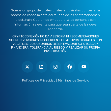
Somos un grupo de profesionales entusiastas por cerrar la
brecha de conocimiento del mundo de las criptomonedas y
blockchain. Queremos empoderar a las personas con
información relevante para que sean parte de la nueva
economía.
CRYPTOCONEXIÓN NO DA ASESORÍA NI RECOMENDACIONES
SOBRE INVERSIONES. RECUERDEN, LOS ACTIVOS DIGITALES SON
VOLÁTILES. LOS USUARIOS DEBEN EVALUAR SU SITUACIÓN
FINANCIERA, TOLERANCIA AL RIESGO Y REALIZAR SU PROPIA
INVESTIGACIÓN.
X
L
I
F
Y
-
i
n
a
o
t
n
s
c
u
w
k
t
e
t
i
e
a
b
u
t
d
g
o
b
Políticas de Privacidad
|
Términos de Servicio
t
i
r
o
e
e
n
a
k
r
m