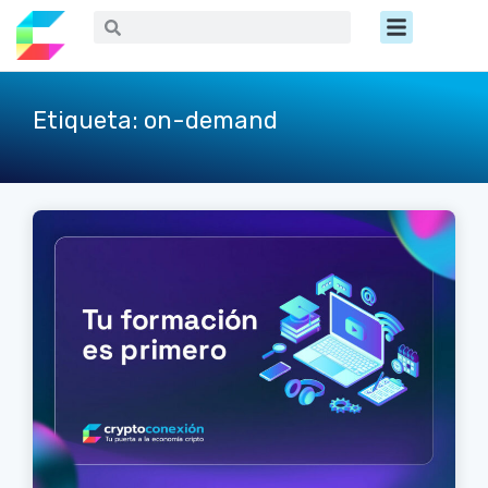
Ir
Menú
Buscar
Buscar
al
contenido
Etiqueta: on-demand