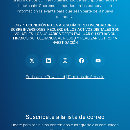
brecha de conocimiento del mundo de las criptomonedas y
blockchain. Queremos empoderar a las personas con
información relevante para que sean parte de la nueva
economía.
CRYPTOCONEXIÓN NO DA ASESORÍA NI RECOMENDACIONES
SOBRE INVERSIONES. RECUERDEN, LOS ACTIVOS DIGITALES SON
VOLÁTILES. LOS USUARIOS DEBEN EVALUAR SU SITUACIÓN
FINANCIERA, TOLERANCIA AL RIESGO Y REALIZAR SU PROPIA
INVESTIGACIÓN.
X
L
I
F
Y
-
i
n
a
o
t
n
s
c
u
w
k
t
e
t
i
e
a
b
u
t
d
g
o
b
Políticas de Privacidad
|
Términos de Servicio
t
i
r
o
e
e
n
a
k
r
m
Suscríbete a la lista de correo
Únete para recibir los contenidos e integrarte a la comunidad