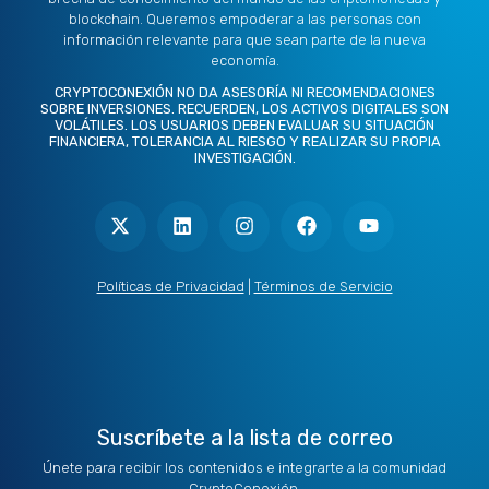
blockchain. Queremos empoderar a las personas con
información relevante para que sean parte de la nueva
economía.
CRYPTOCONEXIÓN NO DA ASESORÍA NI RECOMENDACIONES
SOBRE INVERSIONES. RECUERDEN, LOS ACTIVOS DIGITALES SON
VOLÁTILES. LOS USUARIOS DEBEN EVALUAR SU SITUACIÓN
FINANCIERA, TOLERANCIA AL RIESGO Y REALIZAR SU PROPIA
INVESTIGACIÓN.
X
L
I
F
Y
-
i
n
a
o
t
n
s
c
u
w
k
t
e
t
i
e
a
b
u
t
d
g
o
b
Políticas de Privacidad
|
Términos de Servicio
t
i
r
o
e
e
n
a
k
r
m
Suscríbete a la lista de correo
Únete para recibir los contenidos e integrarte a la comunidad
CryptoConexión.