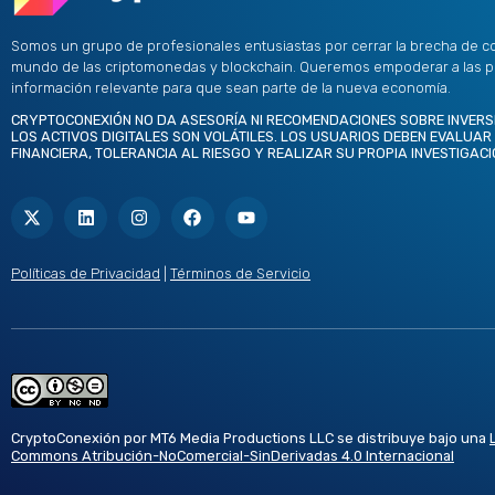
Somos un grupo de profesionales entusiastas por cerrar la brecha de c
mundo de las criptomonedas y blockchain. Queremos empoderar a las 
información relevante para que sean parte de la nueva economía.
CRYPTOCONEXIÓN NO DA ASESORÍA NI RECOMENDACIONES SOBRE INVERS
LOS ACTIVOS DIGITALES SON VOLÁTILES. LOS USUARIOS DEBEN EVALUAR
FINANCIERA, TOLERANCIA AL RIESGO Y REALIZAR SU PROPIA INVESTIGACI
X
L
I
F
Y
-
i
n
a
o
t
n
s
c
u
w
k
t
e
t
i
e
a
b
u
t
d
g
o
b
Políticas de Privacidad
|
Términos de Servicio
t
i
r
o
e
e
n
a
k
r
m
CryptoConexión por MT6 Media Productions LLC se distribuye bajo una
Commons Atribución-NoComercial-SinDerivadas 4.0 Internacional