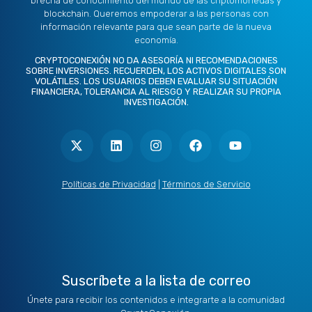
brecha de conocimiento del mundo de las criptomonedas y
blockchain. Queremos empoderar a las personas con
información relevante para que sean parte de la nueva
economía.
CRYPTOCONEXIÓN NO DA ASESORÍA NI RECOMENDACIONES
SOBRE INVERSIONES. RECUERDEN, LOS ACTIVOS DIGITALES SON
VOLÁTILES. LOS USUARIOS DEBEN EVALUAR SU SITUACIÓN
FINANCIERA, TOLERANCIA AL RIESGO Y REALIZAR SU PROPIA
INVESTIGACIÓN.
X
L
I
F
Y
-
i
n
a
o
t
n
s
c
u
w
k
t
e
t
i
e
a
b
u
t
d
g
o
b
Políticas de Privacidad
|
Términos de Servicio
t
i
r
o
e
e
n
a
k
r
m
Suscríbete a la lista de correo
Únete para recibir los contenidos e integrarte a la comunidad