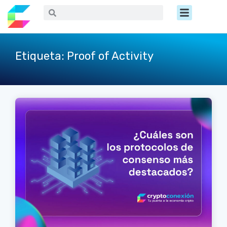
Ir
Menú
Buscar
Buscar
al
contenido
Etiqueta: Proof of Activity