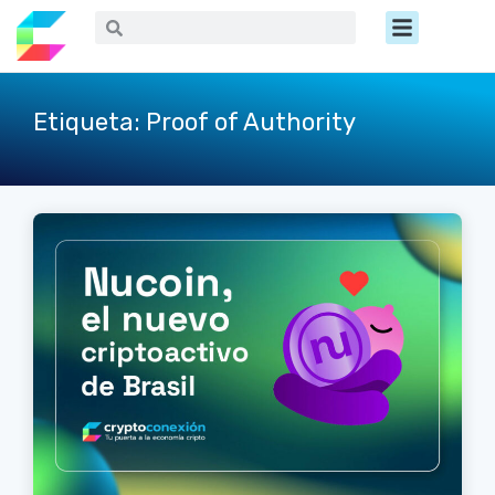
Ir
Menú
Buscar
Buscar
al
contenido
Etiqueta: Proof of Authority