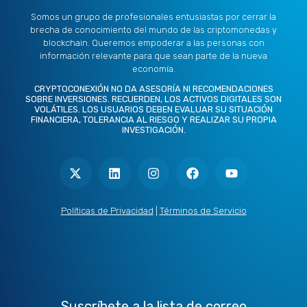
Somos un grupo de profesionales entusiastas por cerrar la
brecha de conocimiento del mundo de las criptomonedas y
blockchain. Queremos empoderar a las personas con
información relevante para que sean parte de la nueva
economía.
CRYPTOCONEXIÓN NO DA ASESORÍA NI RECOMENDACIONES
SOBRE INVERSIONES. RECUERDEN, LOS ACTIVOS DIGITALES SON
VOLÁTILES. LOS USUARIOS DEBEN EVALUAR SU SITUACIÓN
FINANCIERA, TOLERANCIA AL RIESGO Y REALIZAR SU PROPIA
INVESTIGACIÓN.
X
L
I
F
Y
-
i
n
a
o
t
n
s
c
u
w
k
t
e
t
i
e
a
b
u
t
d
g
o
b
Políticas de Privacidad
|
Términos de Servicio
t
i
r
o
e
e
n
a
k
r
m
Suscríbete a la lista de correo