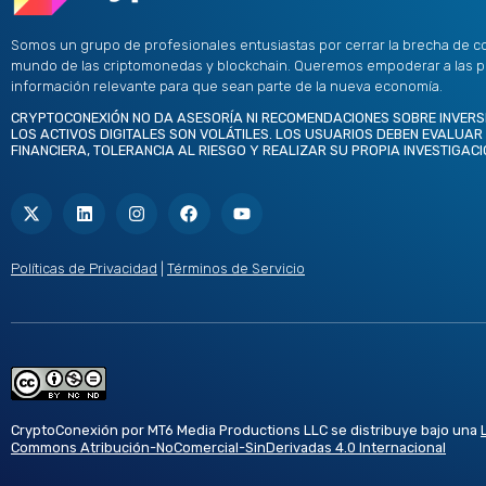
Somos un grupo de profesionales entusiastas por cerrar la brecha de c
mundo de las criptomonedas y blockchain. Queremos empoderar a las 
información relevante para que sean parte de la nueva economía.
CRYPTOCONEXIÓN NO DA ASESORÍA NI RECOMENDACIONES SOBRE INVERS
LOS ACTIVOS DIGITALES SON VOLÁTILES. LOS USUARIOS DEBEN EVALUAR
FINANCIERA, TOLERANCIA AL RIESGO Y REALIZAR SU PROPIA INVESTIGACI
X
L
I
F
Y
-
i
n
a
o
t
n
s
c
u
w
k
t
e
t
i
e
a
b
u
t
d
g
o
b
Políticas de Privacidad
|
Términos de Servicio
t
i
r
o
e
e
n
a
k
r
m
CryptoConexión por MT6 Media Productions LLC se distribuye bajo una
Commons Atribución-NoComercial-SinDerivadas 4.0 Internacional