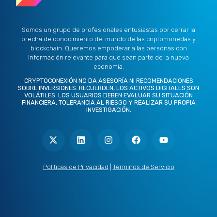
Somos un grupo de profesionales entusiastas por cerrar la
brecha de conocimiento del mundo de las criptomonedas y
blockchain. Queremos empoderar a las personas con
información relevante para que sean parte de la nueva
economía.
CRYPTOCONEXIÓN NO DA ASESORÍA NI RECOMENDACIONES
SOBRE INVERSIONES. RECUERDEN, LOS ACTIVOS DIGITALES SON
VOLÁTILES. LOS USUARIOS DEBEN EVALUAR SU SITUACIÓN
FINANCIERA, TOLERANCIA AL RIESGO Y REALIZAR SU PROPIA
INVESTIGACIÓN.
X
L
I
F
Y
-
i
n
a
o
t
n
s
c
u
w
k
t
e
t
i
e
a
b
u
t
d
g
o
b
Políticas de Privacidad
|
Términos de Servicio
t
i
r
o
e
e
n
a
k
r
m