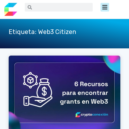
Ir
Menú
Buscar
Buscar
al
contenido
Etiqueta: Web3 Citizen