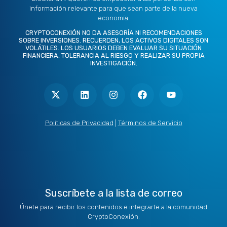
información relevante para que sean parte de la nueva
economía.
CRYPTOCONEXIÓN NO DA ASESORÍA NI RECOMENDACIONES
SOBRE INVERSIONES. RECUERDEN, LOS ACTIVOS DIGITALES SON
VOLÁTILES. LOS USUARIOS DEBEN EVALUAR SU SITUACIÓN
FINANCIERA, TOLERANCIA AL RIESGO Y REALIZAR SU PROPIA
INVESTIGACIÓN.
X
L
I
F
Y
-
i
n
a
o
t
n
s
c
u
w
k
t
e
t
i
e
a
b
u
t
d
g
o
b
Políticas de Privacidad
|
Términos de Servicio
t
i
r
o
e
e
n
a
k
r
m
Suscríbete a la lista de correo
Únete para recibir los contenidos e integrarte a la comunidad
CryptoConexión.