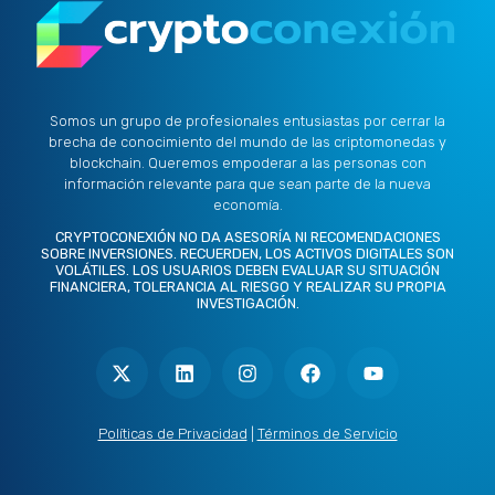
Somos un grupo de profesionales entusiastas por cerrar la
brecha de conocimiento del mundo de las criptomonedas y
blockchain. Queremos empoderar a las personas con
información relevante para que sean parte de la nueva
economía.
CRYPTOCONEXIÓN NO DA ASESORÍA NI RECOMENDACIONES
SOBRE INVERSIONES. RECUERDEN, LOS ACTIVOS DIGITALES SON
VOLÁTILES. LOS USUARIOS DEBEN EVALUAR SU SITUACIÓN
FINANCIERA, TOLERANCIA AL RIESGO Y REALIZAR SU PROPIA
INVESTIGACIÓN.
X
L
I
F
Y
-
i
n
a
o
t
n
s
c
u
w
k
t
e
t
i
e
a
b
u
t
d
g
o
b
Políticas de Privacidad
|
Términos de Servicio
t
i
r
o
e
e
n
a
k
r
m