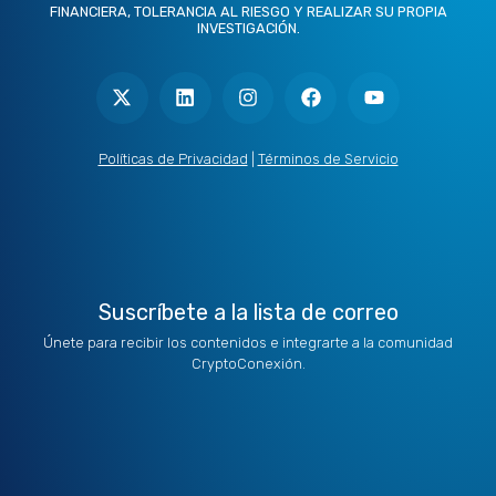
FINANCIERA, TOLERANCIA AL RIESGO Y REALIZAR SU PROPIA
INVESTIGACIÓN.
X
L
I
F
Y
-
i
n
a
o
t
n
s
c
u
w
k
t
e
t
i
e
a
b
u
t
d
g
o
b
Políticas de Privacidad
|
Términos de Servicio
t
i
r
o
e
e
n
a
k
r
m
Suscríbete a la lista de correo
Únete para recibir los contenidos e integrarte a la comunidad
CryptoConexión.