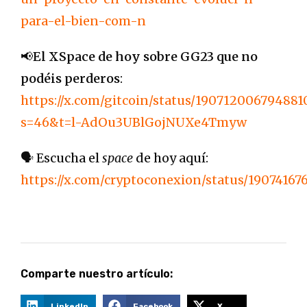
para-el-bien-com-n
📢
El XSpace de hoy sobre GG23 que no
podéis perderos
:
https://x.com/gitcoin/status/19071200679488
s=46&t=l-AdOu3UBlGojNUXe4Tmyw
🗣️ Escucha el
space
de hoy aquí:
https://x.com/cryptoconexion/status/19074167
Comparte nuestro artículo:
LinkedIn
Facebook
X