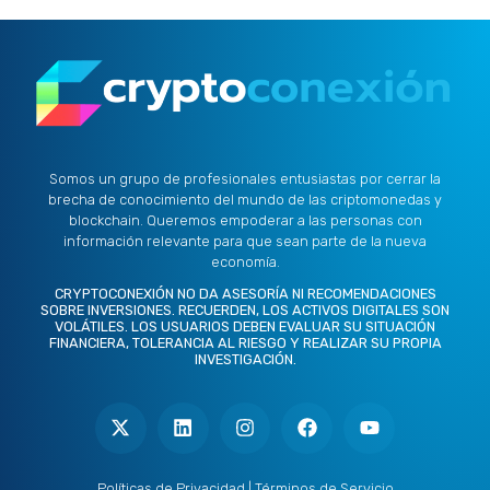
Somos un grupo de profesionales entusiastas por cerrar la
brecha de conocimiento del mundo de las criptomonedas y
blockchain. Queremos empoderar a las personas con
información relevante para que sean parte de la nueva
economía.
CRYPTOCONEXIÓN NO DA ASESORÍA NI RECOMENDACIONES
SOBRE INVERSIONES. RECUERDEN, LOS ACTIVOS DIGITALES SON
VOLÁTILES. LOS USUARIOS DEBEN EVALUAR SU SITUACIÓN
FINANCIERA, TOLERANCIA AL RIESGO Y REALIZAR SU PROPIA
INVESTIGACIÓN.
X
L
I
F
Y
-
i
n
a
o
t
n
s
c
u
w
k
t
e
t
i
e
a
b
u
t
d
g
o
b
Políticas de Privacidad
|
Términos de Servicio