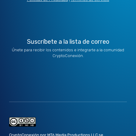
t
i
r
o
e
e
n
a
k
r
m
Suscríbete a la lista de correo
Únete para recibir los contenidos e integrarte a la comunidad
CryptoConexión.
CryptoConexión por MT6 Media Productions LLC se