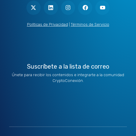
-
i
n
a
o
t
n
s
c
u
w
k
t
e
t
i
e
a
b
u
t
d
g
o
b
Políticas de Privacidad
|
Términos de Servicio
t
i
r
o
e
e
n
a
k
r
m
Suscríbete a la lista de correo
Únete para recibir los contenidos e integrarte a la comunidad
CryptoConexión.