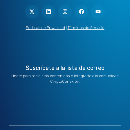
X
L
I
F
Y
-
i
n
a
o
t
n
s
c
u
w
k
t
e
t
i
e
a
b
u
t
d
g
o
b
Políticas de Privacidad
|
Términos de Servicio
t
i
r
o
e
e
n
a
k
r
m
Suscríbete a la lista de correo
Únete para recibir los contenidos e integrarte a la comunidad
CryptoConexión.