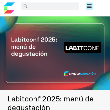
Ir
Menú
Buscar
Buscar
al
contenido
Labitconf 2025: menú de
degustación