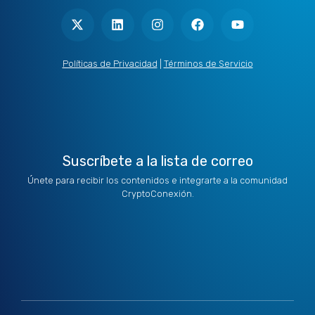
-
i
n
a
o
t
n
s
c
u
w
k
t
e
t
i
e
a
b
u
t
d
g
o
b
Políticas de Privacidad
|
Términos de Servicio
t
i
r
o
e
e
n
a
k
r
m
Suscríbete a la lista de correo
Únete para recibir los contenidos e integrarte a la comunidad
CryptoConexión.