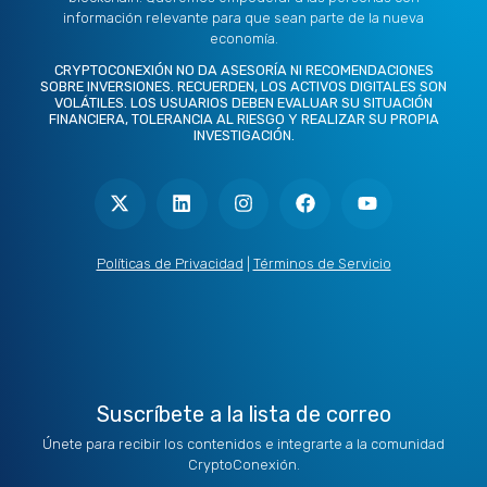
información relevante para que sean parte de la nueva
economía.
CRYPTOCONEXIÓN NO DA ASESORÍA NI RECOMENDACIONES
SOBRE INVERSIONES. RECUERDEN, LOS ACTIVOS DIGITALES SON
VOLÁTILES. LOS USUARIOS DEBEN EVALUAR SU SITUACIÓN
FINANCIERA, TOLERANCIA AL RIESGO Y REALIZAR SU PROPIA
INVESTIGACIÓN.
X
L
I
F
Y
-
i
n
a
o
t
n
s
c
u
w
k
t
e
t
i
e
a
b
u
t
d
g
o
b
Políticas de Privacidad
|
Términos de Servicio
t
i
r
o
e
e
n
a
k
r
m
Suscríbete a la lista de correo
Únete para recibir los contenidos e integrarte a la comunidad
CryptoConexión.