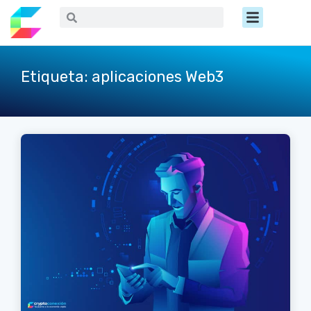
Ir
Menú
Buscar
Buscar
al
contenido
Etiqueta: aplicaciones Web3