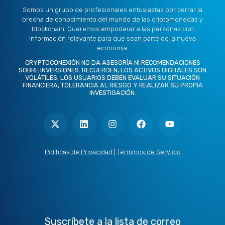
Somos un grupo de profesionales entusiastas por cerrar la
brecha de conocimiento del mundo de las criptomonedas y
blockchain. Queremos empoderar a las personas con
información relevante para que sean parte de la nueva
economía.
CRYPTOCONEXIÓN NO DA ASESORÍA NI RECOMENDACIONES
SOBRE INVERSIONES. RECUERDEN, LOS ACTIVOS DIGITALES SON
VOLÁTILES. LOS USUARIOS DEBEN EVALUAR SU SITUACIÓN
FINANCIERA, TOLERANCIA AL RIESGO Y REALIZAR SU PROPIA
INVESTIGACIÓN.
X
L
I
F
Y
-
i
n
a
o
t
n
s
c
u
w
k
t
e
t
i
e
a
b
u
t
d
g
o
b
Políticas de Privacidad
|
Términos de Servicio
t
i
r
o
e
e
n
a
k
r
m
Suscríbete a la lista de correo