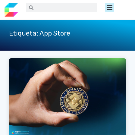
Ir
Menú
Buscar
Buscar
al
contenido
Etiqueta: App Store