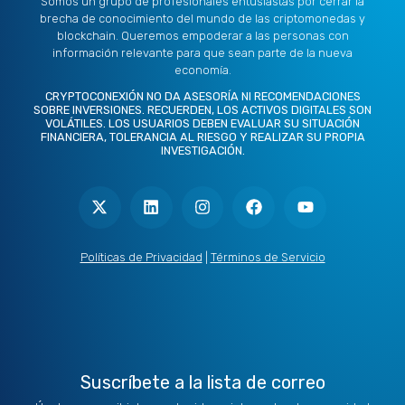
Somos un grupo de profesionales entusiastas por cerrar la
brecha de conocimiento del mundo de las criptomonedas y
blockchain. Queremos empoderar a las personas con
información relevante para que sean parte de la nueva
economía.
CRYPTOCONEXIÓN NO DA ASESORÍA NI RECOMENDACIONES
SOBRE INVERSIONES. RECUERDEN, LOS ACTIVOS DIGITALES SON
VOLÁTILES. LOS USUARIOS DEBEN EVALUAR SU SITUACIÓN
FINANCIERA, TOLERANCIA AL RIESGO Y REALIZAR SU PROPIA
INVESTIGACIÓN.
X
L
I
F
Y
-
i
n
a
o
t
n
s
c
u
w
k
t
e
t
i
e
a
b
u
t
d
g
o
b
Políticas de Privacidad
|
Términos de Servicio
t
i
r
o
e
e
n
a
k
r
m
Suscríbete a la lista de correo