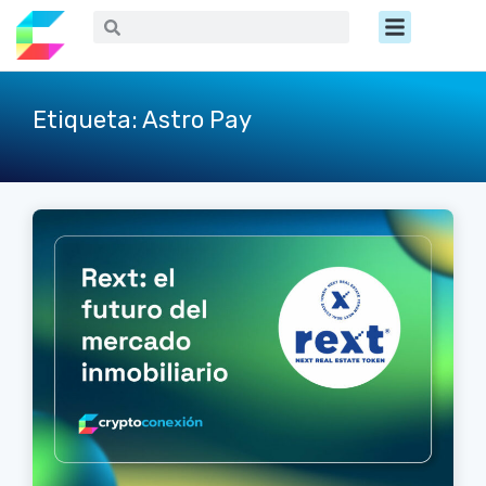
Ir
Menú
Buscar
Buscar
al
contenido
Etiqueta: Astro Pay