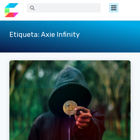
Ir
Menú
Buscar
Buscar
al
contenido
Etiqueta: Axie Infinity