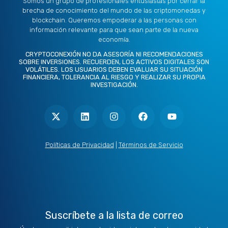
Somos un grupo de profesionales entusiastas por cerrar la
brecha de conocimiento del mundo de las criptomonedas y
blockchain. Queremos empoderar a las personas con
información relevante para que sean parte de la nueva
economía.
CRYPTOCONEXIÓN NO DA ASESORÍA NI RECOMENDACIONES
SOBRE INVERSIONES. RECUERDEN, LOS ACTIVOS DIGITALES SON
VOLÁTILES. LOS USUARIOS DEBEN EVALUAR SU SITUACIÓN
FINANCIERA, TOLERANCIA AL RIESGO Y REALIZAR SU PROPIA
INVESTIGACIÓN.
X
L
I
F
Y
-
i
n
a
o
t
n
s
c
u
w
k
t
e
t
i
e
a
b
u
t
d
g
o
b
Políticas de Privacidad
|
Términos de Servicio
t
i
r
o
e
e
n
a
k
r
m
Suscríbete a la lista de correo