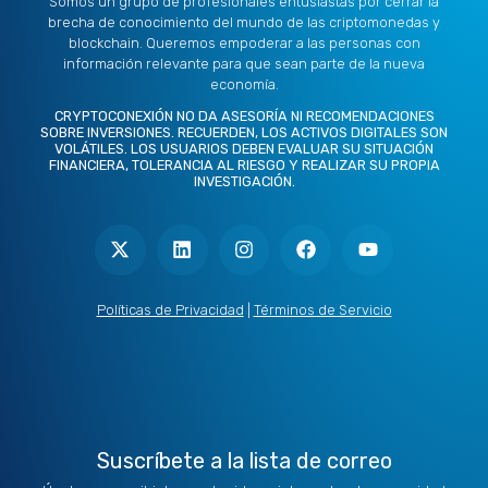
Somos un grupo de profesionales entusiastas por cerrar la
brecha de conocimiento del mundo de las criptomonedas y
blockchain. Queremos empoderar a las personas con
información relevante para que sean parte de la nueva
economía.
CRYPTOCONEXIÓN NO DA ASESORÍA NI RECOMENDACIONES
SOBRE INVERSIONES. RECUERDEN, LOS ACTIVOS DIGITALES SON
VOLÁTILES. LOS USUARIOS DEBEN EVALUAR SU SITUACIÓN
FINANCIERA, TOLERANCIA AL RIESGO Y REALIZAR SU PROPIA
INVESTIGACIÓN.
X
L
I
F
Y
-
i
n
a
o
t
n
s
c
u
w
k
t
e
t
i
e
a
b
u
t
d
g
o
b
Políticas de Privacidad
|
Términos de Servicio
t
i
r
o
e
e
n
a
k
r
m
Suscríbete a la lista de correo