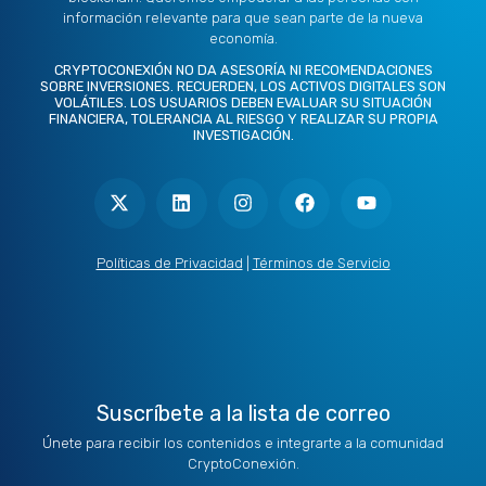
información relevante para que sean parte de la nueva
economía.
CRYPTOCONEXIÓN NO DA ASESORÍA NI RECOMENDACIONES
SOBRE INVERSIONES. RECUERDEN, LOS ACTIVOS DIGITALES SON
VOLÁTILES. LOS USUARIOS DEBEN EVALUAR SU SITUACIÓN
FINANCIERA, TOLERANCIA AL RIESGO Y REALIZAR SU PROPIA
INVESTIGACIÓN.
X
L
I
F
Y
-
i
n
a
o
t
n
s
c
u
w
k
t
e
t
i
e
a
b
u
t
d
g
o
b
Políticas de Privacidad
|
Términos de Servicio
t
i
r
o
e
e
n
a
k
r
m
Suscríbete a la lista de correo
Únete para recibir los contenidos e integrarte a la comunidad
CryptoConexión.