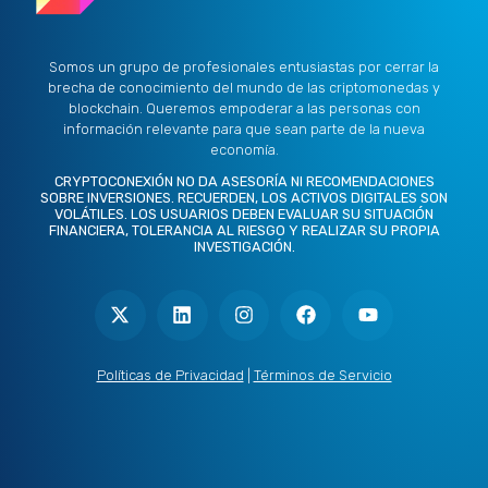
Somos un grupo de profesionales entusiastas por cerrar la
brecha de conocimiento del mundo de las criptomonedas y
blockchain. Queremos empoderar a las personas con
información relevante para que sean parte de la nueva
economía.
CRYPTOCONEXIÓN NO DA ASESORÍA NI RECOMENDACIONES
SOBRE INVERSIONES. RECUERDEN, LOS ACTIVOS DIGITALES SON
VOLÁTILES. LOS USUARIOS DEBEN EVALUAR SU SITUACIÓN
FINANCIERA, TOLERANCIA AL RIESGO Y REALIZAR SU PROPIA
INVESTIGACIÓN.
X
L
I
F
Y
-
i
n
a
o
t
n
s
c
u
w
k
t
e
t
i
e
a
b
u
t
d
g
o
b
Políticas de Privacidad
|
Términos de Servicio
t
i
r
o
e
e
n
a
k
r
m