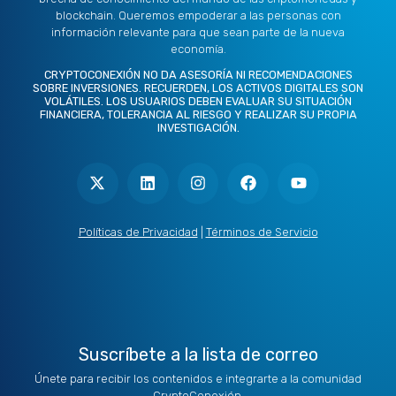
blockchain. Queremos empoderar a las personas con
información relevante para que sean parte de la nueva
economía.
CRYPTOCONEXIÓN NO DA ASESORÍA NI RECOMENDACIONES
SOBRE INVERSIONES. RECUERDEN, LOS ACTIVOS DIGITALES SON
VOLÁTILES. LOS USUARIOS DEBEN EVALUAR SU SITUACIÓN
FINANCIERA, TOLERANCIA AL RIESGO Y REALIZAR SU PROPIA
INVESTIGACIÓN.
X
L
I
F
Y
-
i
n
a
o
t
n
s
c
u
w
k
t
e
t
i
e
a
b
u
t
d
g
o
b
Políticas de Privacidad
|
Términos de Servicio
t
i
r
o
e
e
n
a
k
r
m
Suscríbete a la lista de correo
Únete para recibir los contenidos e integrarte a la comunidad
CryptoConexión.