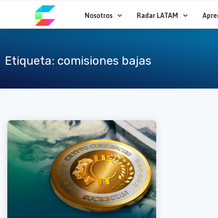
Ir
al
Nosotros
Radar LATAM
Apre
contenido
Etiqueta: comisiones bajas