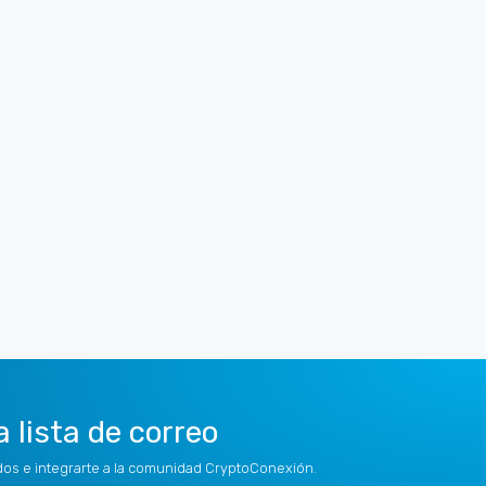
a lista de correo
idos e integrarte a la comunidad CryptoConexión.