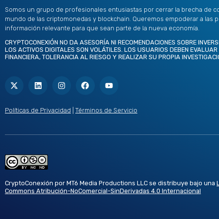
Somos un grupo de profesionales entusiastas por cerrar la brecha de c
mundo de las criptomonedas y blockchain. Queremos empoderar a las 
información relevante para que sean parte de la nueva economía.
CRYPTOCONEXIÓN NO DA ASESORÍA NI RECOMENDACIONES SOBRE INVERS
LOS ACTIVOS DIGITALES SON VOLÁTILES. LOS USUARIOS DEBEN EVALUAR
FINANCIERA, TOLERANCIA AL RIESGO Y REALIZAR SU PROPIA INVESTIGACI
X
L
I
F
Y
-
i
n
a
o
t
n
s
c
u
w
k
t
e
t
i
e
a
b
u
t
d
g
o
b
Políticas de Privacidad
|
Términos de Servicio
t
i
r
o
e
e
n
a
k
r
m
CryptoConexión por MT6 Media Productions LLC se distribuye bajo una
Commons Atribución-NoComercial-SinDerivadas 4.0 Internacional