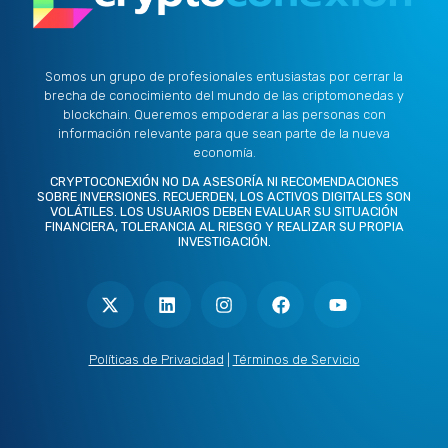
Somos un grupo de profesionales entusiastas por cerrar la
brecha de conocimiento del mundo de las criptomonedas y
blockchain. Queremos empoderar a las personas con
información relevante para que sean parte de la nueva
economía.
CRYPTOCONEXIÓN NO DA ASESORÍA NI RECOMENDACIONES
SOBRE INVERSIONES. RECUERDEN, LOS ACTIVOS DIGITALES SON
VOLÁTILES. LOS USUARIOS DEBEN EVALUAR SU SITUACIÓN
FINANCIERA, TOLERANCIA AL RIESGO Y REALIZAR SU PROPIA
INVESTIGACIÓN.
X
L
I
F
Y
-
i
n
a
o
t
n
s
c
u
w
k
t
e
t
i
e
a
b
u
t
d
g
o
b
Políticas de Privacidad
|
Términos de Servicio
t
i
r
o
e
e
n
a
k
r
m