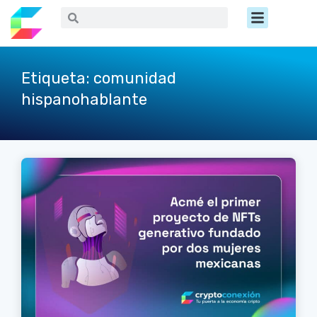
Ir
Menú
Buscar
Buscar
al
contenido
Etiqueta: comunidad
hispanohablante