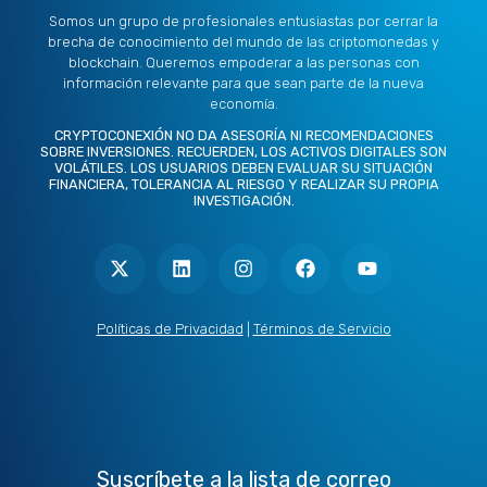
Somos un grupo de profesionales entusiastas por cerrar la
brecha de conocimiento del mundo de las criptomonedas y
blockchain. Queremos empoderar a las personas con
información relevante para que sean parte de la nueva
economía.
CRYPTOCONEXIÓN NO DA ASESORÍA NI RECOMENDACIONES
SOBRE INVERSIONES. RECUERDEN, LOS ACTIVOS DIGITALES SON
VOLÁTILES. LOS USUARIOS DEBEN EVALUAR SU SITUACIÓN
FINANCIERA, TOLERANCIA AL RIESGO Y REALIZAR SU PROPIA
INVESTIGACIÓN.
X
L
I
F
Y
-
i
n
a
o
t
n
s
c
u
w
k
t
e
t
i
e
a
b
u
t
d
g
o
b
Políticas de Privacidad
|
Términos de Servicio
t
i
r
o
e
e
n
a
k
r
m
Suscríbete a la lista de correo