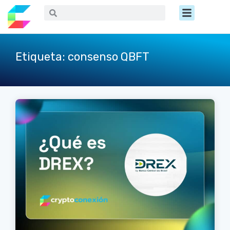
Ir
Menú
Buscar
Buscar
al
contenido
Etiqueta: consenso QBFT