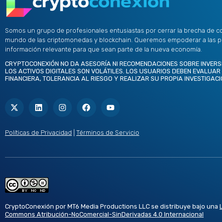
Somos un grupo de profesionales entusiastas por cerrar la brecha de c
mundo de las criptomonedas y blockchain. Queremos empoderar a las 
información relevante para que sean parte de la nueva economía.
CRYPTOCONEXIÓN NO DA ASESORÍA NI RECOMENDACIONES SOBRE INVERS
LOS ACTIVOS DIGITALES SON VOLÁTILES. LOS USUARIOS DEBEN EVALUAR
FINANCIERA, TOLERANCIA AL RIESGO Y REALIZAR SU PROPIA INVESTIGACI
X
L
I
F
Y
-
i
n
a
o
t
n
s
c
u
w
k
t
e
t
i
e
a
b
u
t
d
g
o
b
Políticas de Privacidad
|
Términos de Servicio
t
i
r
o
e
e
n
a
k
r
m
CryptoConexión por MT6 Media Productions LLC se distribuye bajo una
Commons Atribución-NoComercial-SinDerivadas 4.0 Internacional