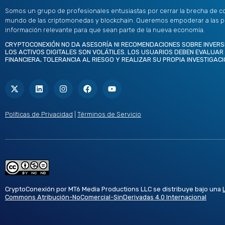
Somos un grupo de profesionales entusiastas por cerrar la brecha de c
mundo de las criptomonedas y blockchain. Queremos empoderar a las 
información relevante para que sean parte de la nueva economía.
CRYPTOCONEXIÓN NO DA ASESORÍA NI RECOMENDACIONES SOBRE INVERS
LOS ACTIVOS DIGITALES SON VOLÁTILES. LOS USUARIOS DEBEN EVALUAR
FINANCIERA, TOLERANCIA AL RIESGO Y REALIZAR SU PROPIA INVESTIGACI
X
L
I
F
Y
-
i
n
a
o
t
n
s
c
u
w
k
t
e
t
i
e
a
b
u
t
d
g
o
b
Políticas de Privacidad
|
Términos de Servicio
t
i
r
o
e
e
n
a
k
r
m
CryptoConexión por MT6 Media Productions LLC se distribuye bajo una
Commons Atribución-NoComercial-SinDerivadas 4.0 Internacional