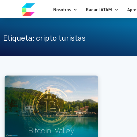
Ir
al
Nosotros
Radar LATAM
Apre
contenido
Etiqueta: cripto turistas