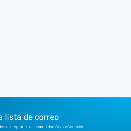
a lista de correo
idos e integrarte a la comunidad CryptoConexión.