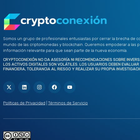
Somos un grupo de profesionales entusiastas por cerrar la brecha de c
mundo de las criptomonedas y blockchain. Queremos empoderar a las 
información relevante para que sean parte de la nueva economía.
CRYPTOCONEXIÓN NO DA ASESORÍA NI RECOMENDACIONES SOBRE INVERS
LOS ACTIVOS DIGITALES SON VOLÁTILES. LOS USUARIOS DEBEN EVALUAR
FINANCIERA, TOLERANCIA AL RIESGO Y REALIZAR SU PROPIA INVESTIGACI
X
L
I
F
Y
-
i
n
a
o
t
n
s
c
u
w
k
t
e
t
i
e
a
b
u
t
d
g
o
b
Políticas de Privacidad
|
Términos de Servicio
t
i
r
o
e
e
n
a
k
r
m