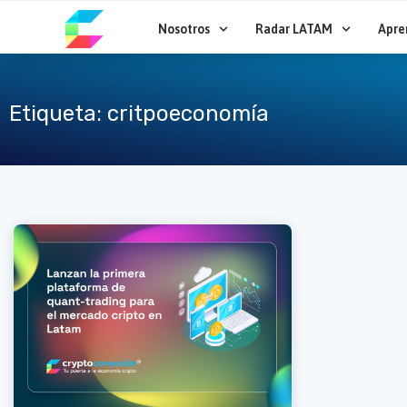
Ir
al
Nosotros
Radar LATAM
Apre
contenido
Etiqueta: critpoeconomía