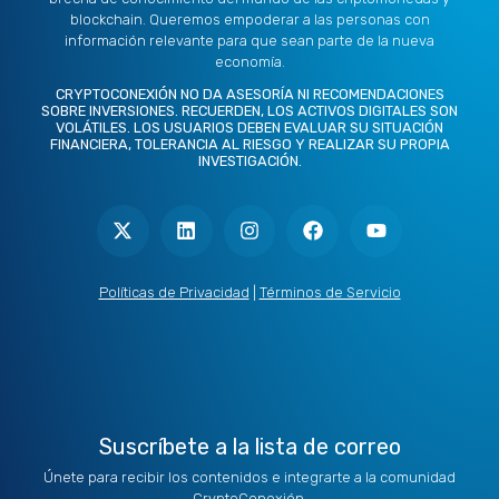
blockchain. Queremos empoderar a las personas con
información relevante para que sean parte de la nueva
economía.
CRYPTOCONEXIÓN NO DA ASESORÍA NI RECOMENDACIONES
SOBRE INVERSIONES. RECUERDEN, LOS ACTIVOS DIGITALES SON
VOLÁTILES. LOS USUARIOS DEBEN EVALUAR SU SITUACIÓN
FINANCIERA, TOLERANCIA AL RIESGO Y REALIZAR SU PROPIA
INVESTIGACIÓN.
X
L
I
F
Y
-
i
n
a
o
t
n
s
c
u
w
k
t
e
t
i
e
a
b
u
t
d
g
o
b
Políticas de Privacidad
|
Términos de Servicio
t
i
r
o
e
e
n
a
k
r
m
Suscríbete a la lista de correo
Únete para recibir los contenidos e integrarte a la comunidad
CryptoConexión.