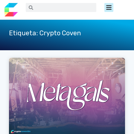
Ir
Menú
Buscar
Buscar
al
contenido
Etiqueta: Crypto Coven