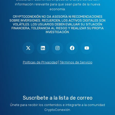
información relevante para que sean parte de la nueva
economía.
CRYPTOCONEXIÓN NO DA ASESORÍA NI RECOMENDACIONES
SOBRE INVERSIONES. RECUERDEN, LOS ACTIVOS DIGITALES SON
VOLÁTILES. LOS USUARIOS DEBEN EVALUAR SU SITUACIÓN
FINANCIERA, TOLERANCIA AL RIESGO Y REALIZAR SU PROPIA
INVESTIGACIÓN.
X
L
I
F
Y
-
i
n
a
o
t
n
s
c
u
w
k
t
e
t
i
e
a
b
u
t
d
g
o
b
Políticas de Privacidad
|
Términos de Servicio
t
i
r
o
e
e
n
a
k
r
m
Suscríbete a la lista de correo
Únete para recibir los contenidos e integrarte a la comunidad
CryptoConexión.