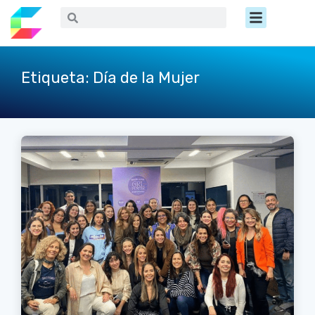
Ir
Menú
Buscar
Buscar
al
contenido
Etiqueta: Día de la Mujer