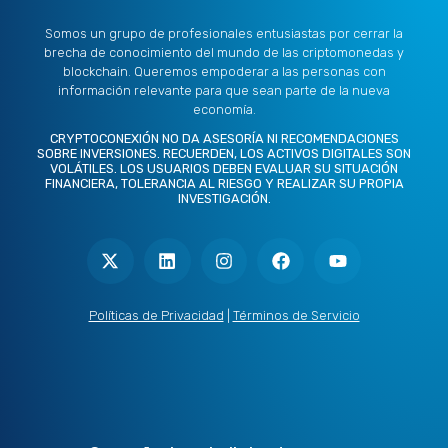
Somos un grupo de profesionales entusiastas por cerrar la
brecha de conocimiento del mundo de las criptomonedas y
blockchain. Queremos empoderar a las personas con
información relevante para que sean parte de la nueva
economía.
CRYPTOCONEXIÓN NO DA ASESORÍA NI RECOMENDACIONES
SOBRE INVERSIONES. RECUERDEN, LOS ACTIVOS DIGITALES SON
VOLÁTILES. LOS USUARIOS DEBEN EVALUAR SU SITUACIÓN
FINANCIERA, TOLERANCIA AL RIESGO Y REALIZAR SU PROPIA
INVESTIGACIÓN.
X
L
I
F
Y
-
i
n
a
o
t
n
s
c
u
w
k
t
e
t
i
e
a
b
u
t
d
g
o
b
Políticas de Privacidad
|
Términos de Servicio
t
i
r
o
e
e
n
a
k
r
m