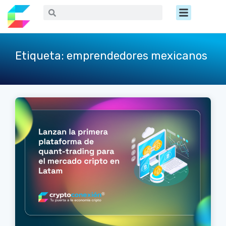
Ir
Menú
Buscar
Buscar
al
contenido
Etiqueta: emprendedores mexicanos