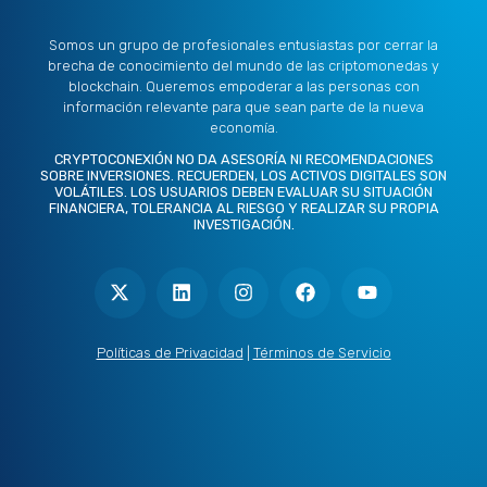
Somos un grupo de profesionales entusiastas por cerrar la
brecha de conocimiento del mundo de las criptomonedas y
blockchain. Queremos empoderar a las personas con
información relevante para que sean parte de la nueva
economía.
CRYPTOCONEXIÓN NO DA ASESORÍA NI RECOMENDACIONES
SOBRE INVERSIONES. RECUERDEN, LOS ACTIVOS DIGITALES SON
VOLÁTILES. LOS USUARIOS DEBEN EVALUAR SU SITUACIÓN
FINANCIERA, TOLERANCIA AL RIESGO Y REALIZAR SU PROPIA
INVESTIGACIÓN.
X
L
I
F
Y
-
i
n
a
o
t
n
s
c
u
w
k
t
e
t
i
e
a
b
u
t
d
g
o
b
Políticas de Privacidad
|
Términos de Servicio
t
i
r
o
e
e
n
a
k
r
m