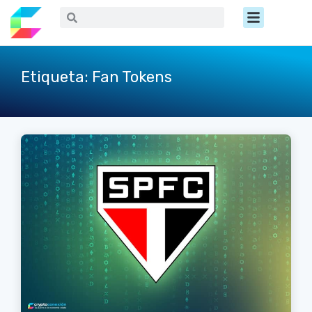
Ir
Menú
Buscar
Buscar
al
contenido
Etiqueta: Fan Tokens