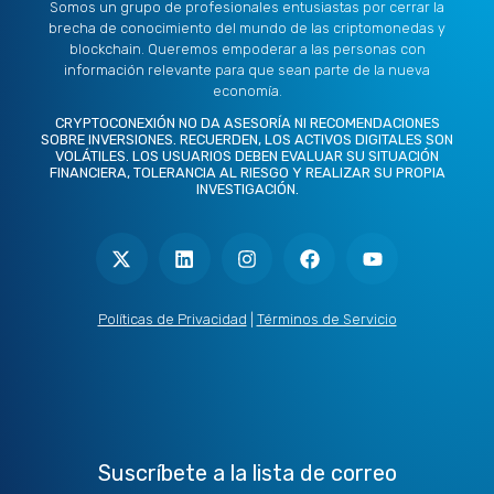
Somos un grupo de profesionales entusiastas por cerrar la
brecha de conocimiento del mundo de las criptomonedas y
blockchain. Queremos empoderar a las personas con
información relevante para que sean parte de la nueva
economía.
CRYPTOCONEXIÓN NO DA ASESORÍA NI RECOMENDACIONES
SOBRE INVERSIONES. RECUERDEN, LOS ACTIVOS DIGITALES SON
VOLÁTILES. LOS USUARIOS DEBEN EVALUAR SU SITUACIÓN
FINANCIERA, TOLERANCIA AL RIESGO Y REALIZAR SU PROPIA
INVESTIGACIÓN.
X
L
I
F
Y
-
i
n
a
o
t
n
s
c
u
w
k
t
e
t
i
e
a
b
u
t
d
g
o
b
Políticas de Privacidad
|
Términos de Servicio
t
i
r
o
e
e
n
a
k
r
m
Suscríbete a la lista de correo